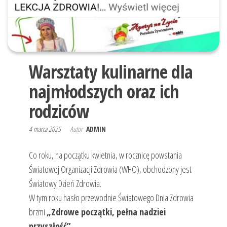
"APETYT
plany
NA
żywieniowe.
ŻYCIE" |
Dobór diet
Wrocław
leczniczych.
Diety
Warsztaty kulinarne dla
odchudzające.
Dietoterapia i
najmłodszych oraz ich
konsultacje.
Dietetyk
rodziców
kliniczny
Wrocław.
4 marca 2025
Autor
ADMIN
Poradnia
Żywieniowa
Co roku, na początku kwietnia, w rocznicę powstania
„Apetyt na
Życie” z Wami
Światowej Organizacji Zdrowia (WHO), obchodzony jest
już od 2010
Światowy Dzień Zdrowia.
roku.
W tym roku hasło przewodnie Światowego Dnia Zdrowia
brzmi
„Zdrowe początki, pełna nadziei
przyszłość”
.