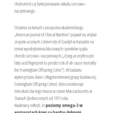
cholesterol czy funkcjonowanie układu sercowo–
naczyniowego.
Ostatnio na łamach czasopisma akademickiego
„American Journal of Clinical Nutrition” pojawił się artykuł
zespołu uczonych z University of Guelph w Kanadzie na
temat wyodrębnienia kluczowych czynników ryzyka
chorób sercowo–naczyniowych („Using an erythrocyte
fatty acid fingerprint to predict risk of all-cause mortality:
the Framingham Offspring Cohor”). W badaniu
wykorzystano dane z długoterminowej grupy badawczej,
Framingham Offspring Cohort, która monitoruje
mieszkańców tego miasta w stanie Massachusetts w
Stanach Zjednoczonych od 1971 roku.
Naukowcy odkryli, że
poziomy omega-3 w
erytrocytach krwi są bardzo dobrymi