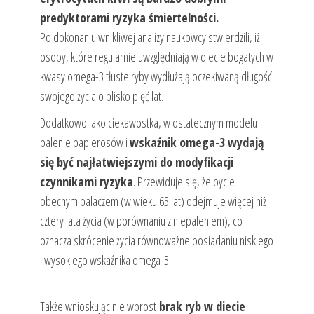
predyktorami ryzyka śmiertelności.
Po dokonaniu wnikliwej analizy naukowcy stwierdzili, iż
osoby, które regularnie uwzględniają w diecie bogatych w
kwasy omega-3 tłuste ryby wydłużają oczekiwaną długość
swojego życia o blisko pięć lat.
Dodatkowo jako ciekawostka, w ostatecznym modelu
palenie papierosów i
wskaźnik omega-3 wydają
się być najłatwiejszymi do modyfikacji
czynnikami ryzyka
. Przewiduje się, że bycie
obecnym palaczem (w wieku 65 lat) odejmuje więcej niż
cztery lata życia (w porównaniu z niepaleniem), co
oznacza skrócenie życia równoważne posiadaniu niskiego
i wysokiego wskaźnika omega-3.
Także wnioskując nie wprost
brak ryb w diecie