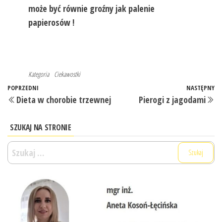
może być równie groźny jak palenie
papierosów !
Kategoria
Ciekawostki
Nawigacja
Poprzedni
POPRZEDNI
NASTĘPNY
N
Dieta w chorobie trzewnej
Pierogi z jagodami
wpisu
wpis
w
SZUKAJ NA STRONIE
Szukaj: