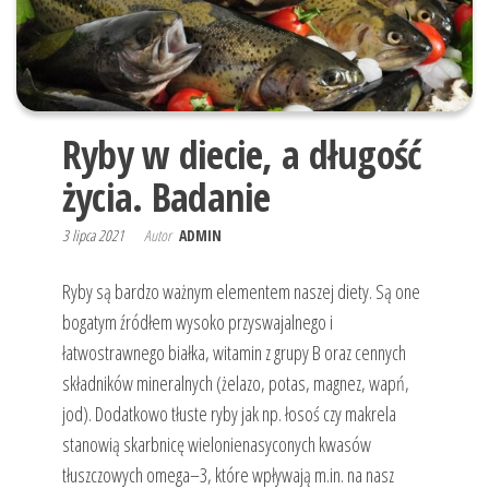
"APETYT
plany
NA
żywieniowe.
ŻYCIE" |
Dobór diet
Wrocław
leczniczych.
Diety
Ryby w diecie, a długość
odchudzające.
Dietoterapia i
życia. Badanie
konsultacje.
Dietetyk
3 lipca 2021
Autor
ADMIN
kliniczny
Wrocław.
Poradnia
Ryby są bardzo ważnym elementem naszej diety. Są one
Żywieniowa
bogatym źródłem wysoko przyswajalnego i
„Apetyt na
łatwostrawnego białka, witamin z grupy B oraz cennych
Życie” z Wami
składników mineralnych (żelazo, potas, magnez, wapń,
już od 2010
roku.
jod). Dodatkowo tłuste ryby jak np. łosoś czy makrela
stanowią skarbnicę wielonienasyconych kwasów
tłuszczowych omega–3, które wpływają m.in. na nasz