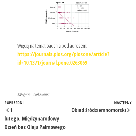
Więcej na temat badania pod adresem:
https://journals.plos.org/plosone/article?
id=10.1371/journal.pone.0263069
Kategoria
Ciekawostki
Nawigacja
Poprzedni
POPRZEDNI
NASTĘPNY
N
1
Obiad śródziemnomorski
wpisu
wpis
w
lutego. Międzynarodowy
Dzień bez Oleju Palmowego