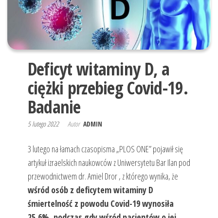
"APETYT
plany
NA
żywieniowe.
ŻYCIE" |
Dobór diet
Wrocław
leczniczych.
Diety
Deficyt witaminy D, a
odchudzające.
Dietoterapia i
ciężki przebieg Covid-19.
konsultacje.
Dietetyk
Badanie
kliniczny
Wrocław.
5 lutego 2022
Autor
ADMIN
Poradnia
Żywieniowa
3 lutego na łamach czasopisma „PLOS ONE” pojawił się
„Apetyt na
Życie” z Wami
artykuł izraelskich naukowców z Uniwersytetu Bar Ilan pod
już od 2010
przewodnictwem dr. Amiel Dror , z którego wynika, że
roku.
wśród osób z deficytem witaminy D
śmiertelność z powodu Covid-19 wynosiła
25,6%, podczas gdy wśród pacjentów o jej